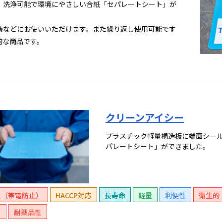
、洗浄可能で環境にやさしい合紙「セパレートシート」が
装などにお使いいただけます。また繰り返し使用可能です
的な商品です。
クリーンアイシー
プラスチック軽量構造板に端面シー
パレートシート」ができました。
性（帯電防止）
HACCP対応
長寿命
軽量
利便性
衛生的
ｓ
耐薬品性