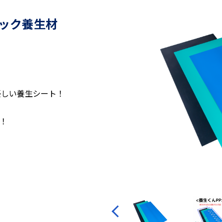
ック養生材
優しい養生シート！
す！
！