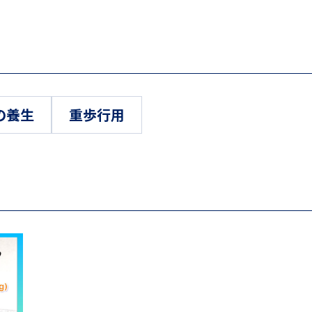
の養生
重歩行用