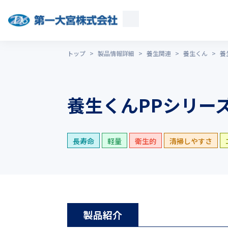
トップ
>
製品情報詳細
>
養生関連
>
養生くん
>
養
養生くんPPシリー
長寿命
軽量
衛生的
清掃しやすさ
製品紹介