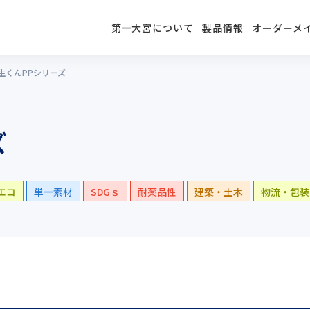
第一大宮について
製品情報
オーダーメ
生くんPPシリーズ
ズ
エコ
単一素材
SDGｓ
耐薬品性
建築・土木
物流・包装